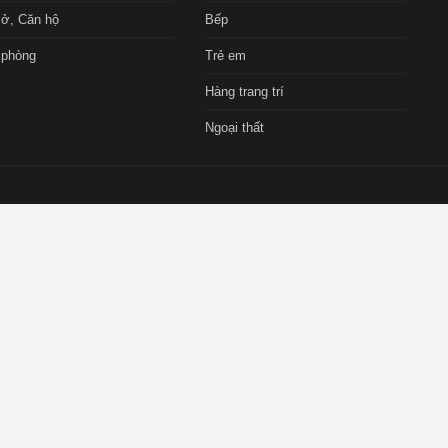
ở, Căn hộ
Bếp
 phòng
Trẻ em
Hàng trang trí
Ngoại thất