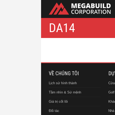
DA14
VỀ CHÚNG TÔI
DỰ
Lịch sử hình thành
Cửa
Tầm nhìn & Sứ mệnh
Golf
Giá trị cốt lõi
Khác
Đối tác
Nhà 