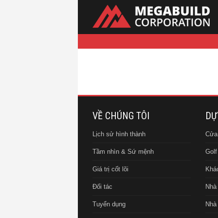
VỀ CHÚNG TÔI
DỰ
Lịch sử hình thành
Cửa
Tầm nhìn & Sứ mệnh
Golf
Giá trị cốt lõi
Khác
Đối tác
Nhà 
Tuyển dụng
Nhà 